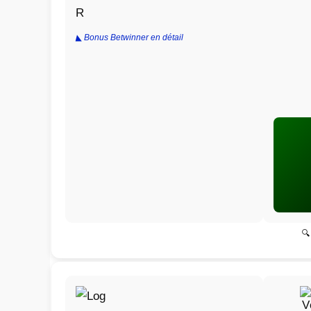
◣ Bonus Betwinner en détail
🔍