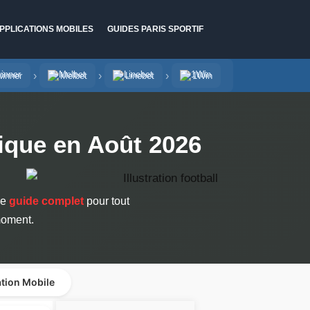
PPLICATIONS MOBILES
GUIDES PARIS SPORTIF
›
›
›
winner
Melbet
Linebet
1Win
rique en
Août 2026
re
guide complet
pour tout
oment.
ation Mobile