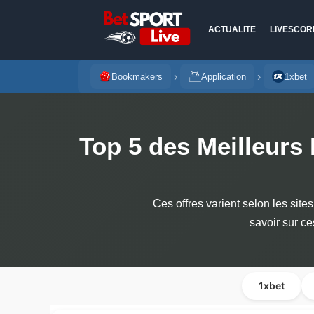
ACTUALITE
LIVESCOR
›
›
Bookmakers
Application
1xbet
Top 5 des Meilleurs
Ces offres varient selon les sit
savoir sur c
1xbet