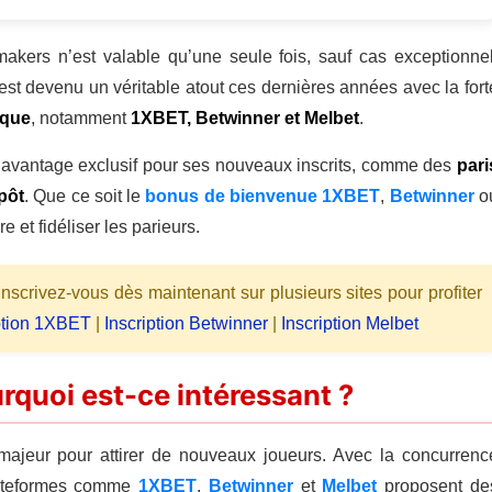
kers n’est valable qu’une seule fois, sauf cas exceptionnel
est devenu un véritable atout ces dernières années avec la fort
ique
, notamment
1XBET, Betwinner et Melbet
.
avantage exclusif pour ses nouveaux inscrits, comme des
pari
pôt
. Que ce soit le
bonus de bienvenue 1XBET
,
Betwinner
o
e et fidéliser les parieurs.
scrivez-vous dès maintenant sur plusieurs sites pour profiter
ption 1XBET
|
Inscription Betwinner
|
Inscription Melbet
urquoi est-ce intéressant ?
majeur pour attirer de nouveaux joueurs. Avec la concurrenc
plateformes comme
1XBET
,
Betwinner
et
Melbet
proposent de