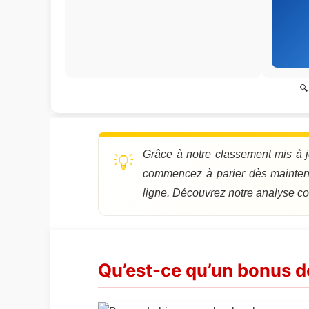
🔍
Grâce à notre classement mis à j
💡
commencez à parier dès maintena
ligne. Découvrez notre analyse co
Qu’est-ce qu’un bonus d