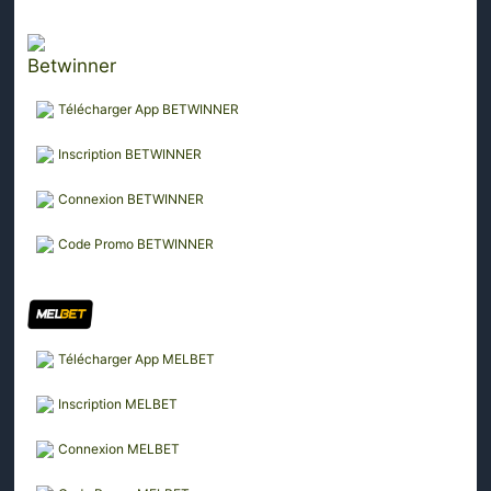
Télécharger App BETWINNER
Inscription BETWINNER
Connexion BETWINNER
Code Promo BETWINNER
Télécharger App MELBET
Inscription MELBET
Connexion MELBET