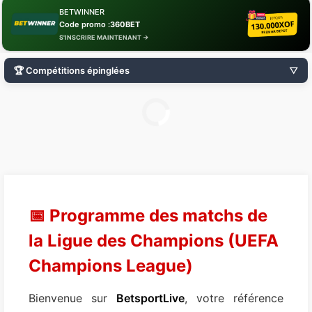
BETWINNER
Code promo :
360BET
S'INSCRIRE MAINTENANT
→
🏆 Compétitions épinglées
▽
📅 Programme des matchs de
la Ligue des Champions (UEFA
Champions League)
Bienvenue sur
BetsportLive
, votre référence