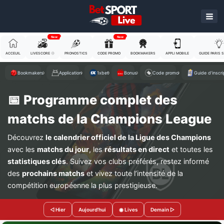
New
New
ACCEUIL
LIVESCORE
🔴
PRONOSTICS
CODE PROMO
BOOKMAKERS
APPLI MOBILE
GUIDE PARIS 
›
›
›
›
›
Bookmakers
Application
1xbet
Bonus
Code promo
Guide d'inscri
📅 Programme complet des
matchs de la Champions League
Découvrez
le calendrier officiel de la Ligue des Champions
avec les
matchs du jour
, les
résultats en direct
et toutes les
statistiques clés
. Suivez vos clubs préférés, restez informé
des
prochains matchs
et vivez toute l’intensité de la
compétition européenne la plus prestigieuse.
◁ Hier
Aujourd'hui
◉ Lives
Demain ▷