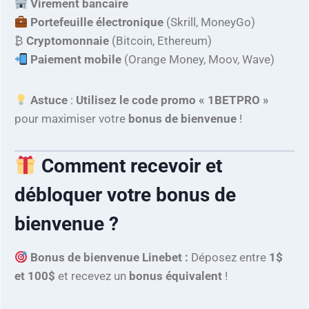
Virement bancaire
Portefeuille électronique
(Skrill, MoneyGo)
₿
Cryptomonnaie
(Bitcoin, Ethereum)
Paiement mobile
(Orange Money, Moov, Wave)
Astuce
:
Utilisez le code promo « 1BETPRO »
pour maximiser votre
bonus de bienvenue
!
Comment recevoir et
débloquer votre bonus de
bienvenue ?
Bonus de bienvenue Linebet :
Déposez entre
1$
et 100$
et recevez un
bonus équivalent
!