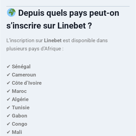
Depuis quels pays peut-on
s’inscrire sur Linebet ?
L’inscription sur
Linebet
est disponible dans
plusieurs pays d’Afrique :
✔
Sénégal
✔
Cameroun
✔
Côte d’Ivoire
✔
Maroc
✔
Algérie
✔
Tunisie
✔
Gabon
✔
Congo
✔
Mali