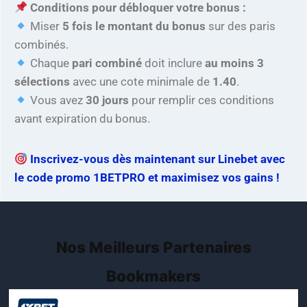
Conditions pour débloquer votre bonus :
Miser
5 fois le montant du bonus
sur des paris
combinés.
Chaque
pari combiné
doit inclure
au moins 3
sélections
avec une cote minimale de
1.40
.
Vous avez
30 jours
pour remplir ces conditions
avant expiration du bonus.
Inscrivez-vous dès maintenant sur Linebet avec
le code promo 1BETPRO et maximisez vos gains !
Nos Meilleurs Partenaires
Bookmakers