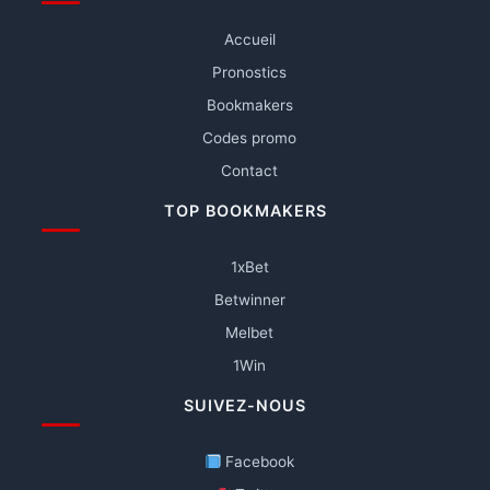
Accueil
Pronostics
Bookmakers
Codes promo
Contact
TOP BOOKMAKERS
1xBet
Betwinner
Melbet
1Win
SUIVEZ-NOUS
Facebook