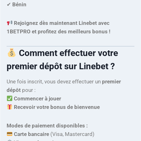
✔
Bénin
Rejoignez dès maintenant Linebet avec
1BETPRO et profitez des meilleurs bonus !
Comment effectuer votre
premier dépôt sur Linebet ?
Une fois inscrit, vous devez effectuer un
premier
dépôt
pour :
Commencer à jouer
Recevoir votre bonus de bienvenue
Modes de paiement disponibles :
Carte bancaire
(Visa, Mastercard)