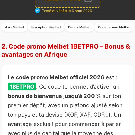
Testé et vérifié le 6 août 2026
Avis Melbet
Inscription Melbet
Bonus Melbet
Code promo Melbet
2. Code promo Melbet 1BETPRO – Bonus &
avantages en Afrique
Le
code promo Melbet officiel 2026
est :
1BETPRO
. Ce code te permet d’activer un
bonus de bienvenue jusqu’à 200 %
sur ton
premier dépôt, avec un plafond ajusté selon
ton pays et ta devise (XOF, XAF, CDF…). Un
avantage exclusif pour commencer à parier
avec plus de capital que la moyenne des