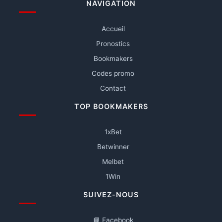
NAVIGATION
Accueil
Pronostics
Bookmakers
Codes promo
Contact
TOP BOOKMAKERS
1xBet
Betwinner
Melbet
1Win
SUIVEZ-NOUS
📘 Facebook