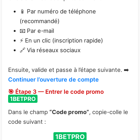
📱 Par numéro de téléphone
(recommandé)
📧 Par e-mail
⚡ En un clic (inscription rapide)
🔗 Via réseaux sociaux
Ensuite, valide et passe à l’étape suivante. ➡️
Continuer l’ouverture de compte
🎯 Étape 3 — Entrer le code promo
1BETPRO
Dans le champ
“Code promo”
, copie-colle le
code suivant :
1BETPRO