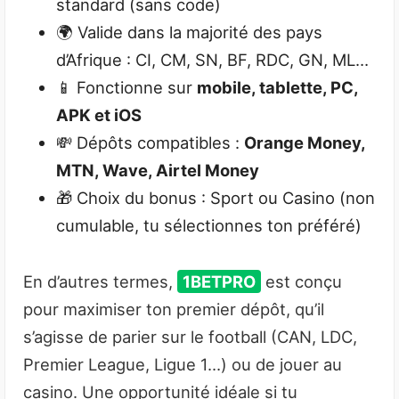
standard (sans code)
🌍 Valide dans la majorité des pays
d’Afrique : CI, CM, SN, BF, RDC, GN, ML…
📱 Fonctionne sur
mobile, tablette, PC,
APK et iOS
💸 Dépôts compatibles :
Orange Money,
MTN, Wave, Airtel Money
🎁 Choix du bonus : Sport ou Casino (non
cumulable, tu sélectionnes ton préféré)
En d’autres termes,
1BETPRO
est conçu
pour maximiser ton premier dépôt, qu’il
s’agisse de parier sur le football (CAN, LDC,
Premier League, Ligue 1…) ou de jouer au
casino. Une opportunité idéale si tu