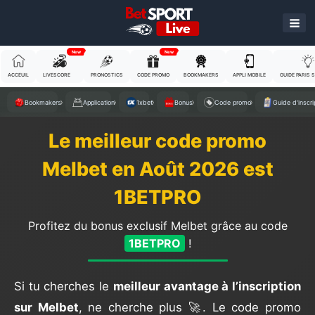
New
New
ACCEUIL
LIVESCORE
🔴
PRONOSTICS
CODE PROMO
BOOKMAKERS
APPLI MOBILE
GUIDE PARIS 
›
›
›
›
›
Bookmakers
Application
1xbet
Bonus
Code promo
Guide d'inscri
Le meilleur code promo
Melbet en
Août 2026
est
1BETPRO
Profitez du bonus exclusif Melbet grâce au code
1BETPRO
!
Si tu cherches le
meilleur avantage à l’inscription
sur Melbet
, ne cherche plus 🚀. Le code promo