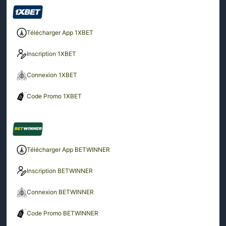
Télécharger App 1XBET
Inscription 1XBET
Connexion 1XBET
Code Promo 1XBET
Télécharger App BETWINNER
Inscription BETWINNER
Connexion BETWINNER
Code Promo BETWINNER