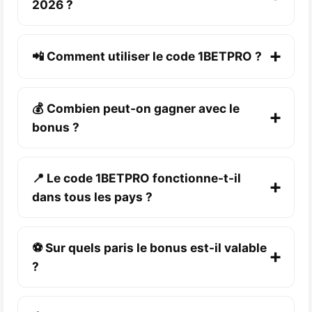
2026 ?
Le code promo Melbet officiel pour 2026 est :
1BETPRO
🎁 Il offre jusqu’à
200 % de bonus
📲 Comment utiliser le code 1BETPRO ?
à l’inscription sur le premier dépôt.
- Inscris-toi sur Melbet
- Dans le champ "Code Promo", entre
💰 Combien peut-on gagner avec le
1BETPRO
bonus ?
- Dépose et le bonus se débloque
Le bonus dépend du montant de ton premier
automatiquement 💸
dépôt :
plus tu déposes, plus le bonus est
📍 Le code 1BETPRO fonctionne-t-il
Je m’inscris avec le code 1BETPRO
élevé
. Exemple : 10 000 XOF → 20 000 XOF
dans tous les pays ?
de solde total 💥
Oui 👍 Il est disponible dans la majorité des
pays d’Afrique francophone : Côte d’Ivoire,
⚽ Sur quels paris le bonus est-il valable
Sénégal, Cameroun, RDC, Mali, Guinée, Togo,
?
Burkina Faso, Maroc, Gabon, etc.
- Paris sportifs (football, NBA, tennis, esports,