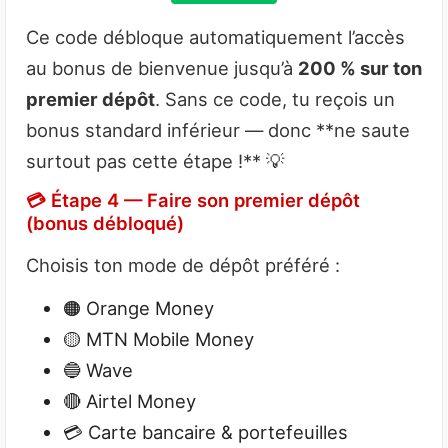
Ce code débloque automatiquement l’accès
au bonus de bienvenue jusqu’à
200 % sur ton
premier dépôt
. Sans ce code, tu reçois un
bonus standard inférieur — donc **ne saute
surtout pas cette étape !** 💡
💳 Étape 4 — Faire son premier dépôt
(bonus débloqué)
Choisis ton mode de dépôt préféré :
🟠 Orange Money
🟡 MTN Mobile Money
🔵 Wave
🔴 Airtel Money
💳 Carte bancaire & portefeuilles