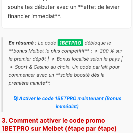
souhaites débuter avec un **effet de levier
financier immédiat**.
En résumé :
Le code
1BETPRO
débloque le
**bonus Melbet le plus compétitif** : 🔸 200 % sur
le premier dépôt | 🔸 Bonus localisé selon le pays |
🔸 Sport & Casino au choix. Un code parfait pour
commencer avec un **solde boosté dès la
première minute**.
🚀 Activer le code 1BETPRO maintenant (Bonus
immédiat)
3. Comment activer le code promo
1BETPRO sur Melbet (étape par étape)