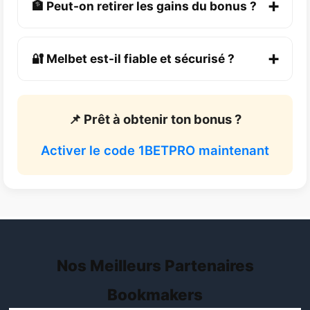
etc.)
🏦 Peut-on retirer les gains du bonus ?
- Paris en direct & prématch
Oui, mais tu dois respecter des conditions de
- Casino et machines à sous 🎰 (si tu choisis
mise (wager) indiquées après l’inscription.
🔐 Melbet est-il fiable et sécurisé ?
l’option Casino)
Ensuite, tu peux retirer via **Orange Money,
✔️ Oui. Melbet détient une licence
MTN, Wave, Airtel Money, carte bancaire** 🌍
internationale, utilise un cryptage SSL et paie
📌 Prêt à obtenir ton bonus ?
les gains dans des délais rapides et
transparents (souvent
- 30 minutes
).
Activer le code 1BETPRO maintenant
Nos Meilleurs Partenaires
Bookmakers