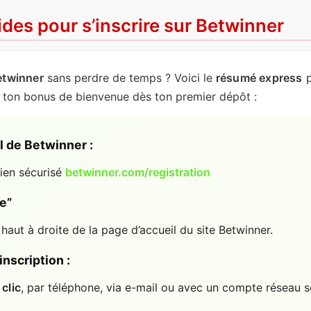
ides pour s’inscrire sur Betwinner
etwinner
sans perdre de temps ? Voici le
résumé express
p
r ton bonus de bienvenue dès ton premier dépôt :
iel de Betwinner :
lien sécurisé
betwinner.com/registration
re”
haut à droite de la page d’accueil du site Betwinner.
inscription :
clic
, par téléphone, via e-mail ou avec un compte réseau 