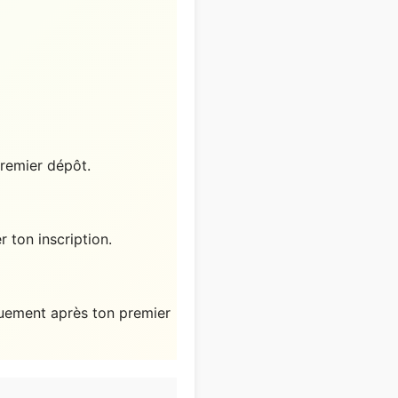
remier dépôt.
r ton inscription.
quement après ton premier