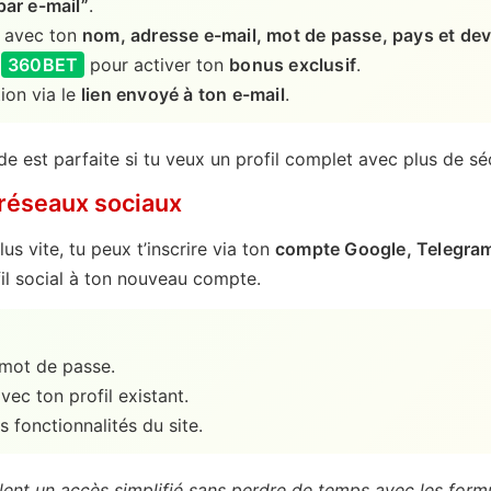
par e-mail”
.
e avec ton
nom, adresse e-mail, mot de passe, pays et dev
o
360BET
pour activer ton
bonus exclusif
.
ion via le
lien envoyé à ton e-mail
.
 est parfaite si tu veux un profil complet avec plus de séc
a réseaux sociaux
lus vite, tu peux t’inscrire via ton
compte Google, Telegra
l social à ton nouveau compte.
 mot de passe.
vec ton profil existant.
s fonctionnalités du site.
lent un accès simplifié sans perdre de temps avec les formu