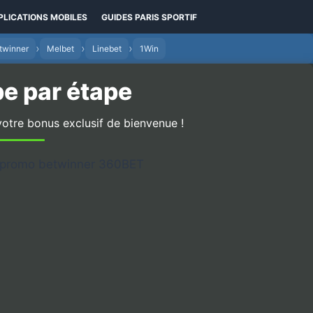
PLICATIONS MOBILES
GUIDES PARIS SPORTIF
›
›
›
twinner
Melbet
Linebet
1Win
e par étape
votre bonus exclusif de bienvenue !