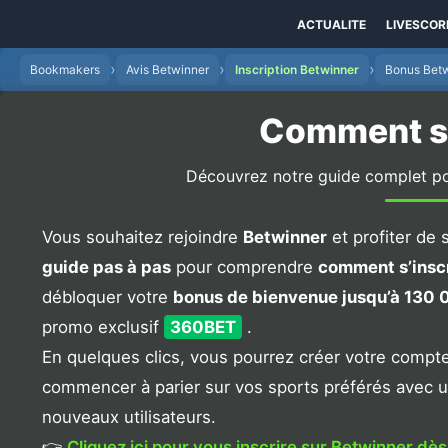
ACTUALITE
LIVESCOR
›
›
›
Bookmakers
Avis Betwinner
Inscription Betwinner
Bonus Bet
Comment s’
Découvrez notre guide complet po
Vous souhaitez rejoindre
Betwinner
et profiter de 
guide pas à pas
pour comprendre
comment s’inscr
débloquer votre
bonus de bienvenue jusqu’à 130
promo exclusif
360BET
.
En quelques clics, vous pourrez créer votre compte
commencer à parier sur vos sports préférés avec u
nouveaux utilisateurs.
👉
Cliquez ici pour vous inscrire sur Betwinner dè