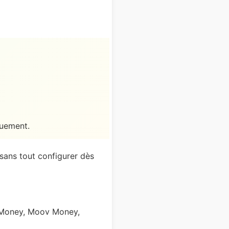
uement.
 sans tout configurer dès
Money, Moov Money,