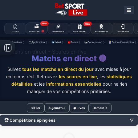
New
New
ACCUEIL
PRONOSTICS
CODE PROMO
BOOKMAKERS
APPLI MOBILE
G
LIVESCORE
›
›
›
›
›
›
Bookmakers
Application
1xbet
Bonus
Code promo
Guide d'inscription
Matchs en direct 🔴
Suivez
tous les matchs en direct du jour
avec mises à jour
en temps réel. Retrouvez
les scores en live
, les
statistiques
détaillées
et les
informations essentielles
pour ne rien
manquer de vos compétitions préférées.
◁ Hier
Aujourd'hui
◉ Lives
Demain ▷
🏆 Compétitions épinglées
▽